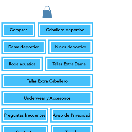
Comprar
Caballero deportivo
En pedidos de $699.00 + IVA o más
el envío es gratuito.
Dama deportivo
Niños deportivo
Ropa acuática
Tallas Extra Dama
Tallas Extra Caballero
Underwear y Accesorios
Preguntas frecuentes
Aviso de Privacidad
Playera
Tienda
/
Dama Deportivo
/
Playera