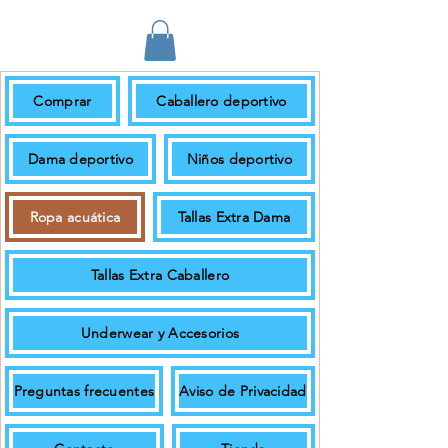
Comprar
Caballero deportivo
En pedidos de $699.00 + IVA o más
el envío es gratuito.
Dama deportivo
Niños deportivo
Ropa acuática
Tallas Extra Dama
Tallas Extra Caballero
Underwear y Accesorios
Preguntas frecuentes
Aviso de Privacidad